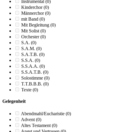
Instrumental
(0)
Kinderchor
(0)
Männerchor
(0)
mit Band
(0)
Mit Begleitung
(0)
Mit Solist
(0)
Orchester
(0)
S.A.
(0)
S.A.M.
(0)
S.A.T.B.
(0)
S.S.A.
(0)
S.S.A.A.
(0)
S.S.A.T.B.
(0)
Solostimme
(0)
T.T.B.B.B.
(0)
Texte
(0)
Gelegenheit
Abendmahl/Eucharistie
(0)
Advent
(0)
Altes Testament
(0)
Angst und Vertrauen
(0)