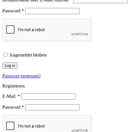
Password
*
Angemeldet bleiben
Log in
Passwort vergessen?
Registrieren
E-Mail
*
Password
*