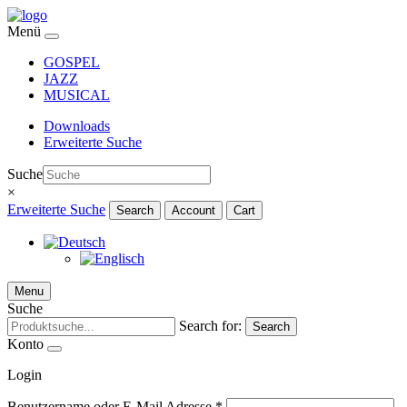
Menü
GOSPEL
JAZZ
MUSICAL
Downloads
Erweiterte Suche
Suche
×
Erweiterte Suche
Search
Account
Cart
Menu
Suche
Search for:
Search
Konto
Login
Benutzername oder E-Mail Adresse
*