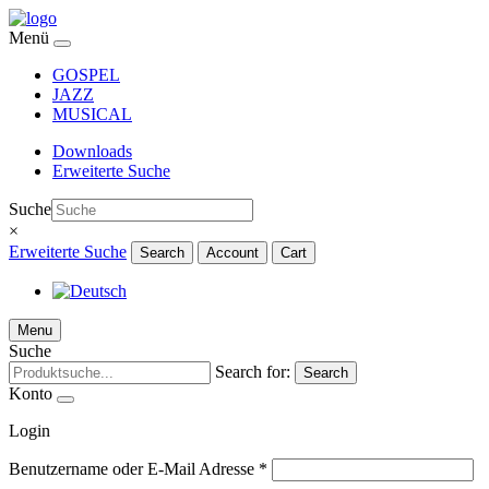
Menü
GOSPEL
JAZZ
MUSICAL
Downloads
Erweiterte Suche
Suche
×
Erweiterte Suche
Search
Account
Cart
Menu
Suche
Search for:
Search
Konto
Login
Benutzername oder E-Mail Adresse
*