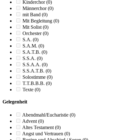
Kinderchor
(0)
Männerchor
(0)
mit Band
(0)
Mit Begleitung
(0)
Mit Solist
(0)
Orchester
(0)
S.A.
(0)
S.A.M.
(0)
S.A.T.B.
(0)
S.S.A.
(0)
S.S.A.A.
(0)
S.S.A.T.B.
(0)
Solostimme
(0)
T.T.B.B.B.
(0)
Texte
(0)
Gelegenheit
Abendmahl/Eucharistie
(0)
Advent
(0)
Altes Testament
(0)
Angst und Vertrauen
(0)
Beginn und Abschied / Segen
(0)