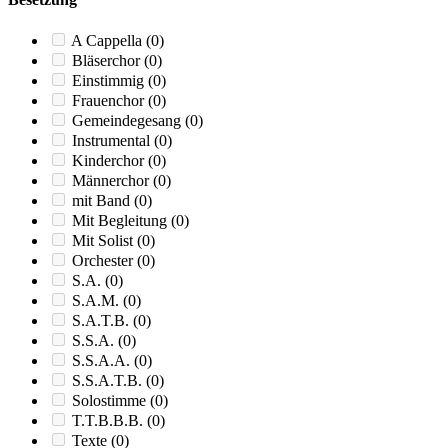
A Cappella
(0)
Bläserchor
(0)
Einstimmig
(0)
Frauenchor
(0)
Gemeindegesang
(0)
Instrumental
(0)
Kinderchor
(0)
Männerchor
(0)
mit Band
(0)
Mit Begleitung
(0)
Mit Solist
(0)
Orchester
(0)
S.A.
(0)
S.A.M.
(0)
S.A.T.B.
(0)
S.S.A.
(0)
S.S.A.A.
(0)
S.S.A.T.B.
(0)
Solostimme
(0)
T.T.B.B.B.
(0)
Texte
(0)