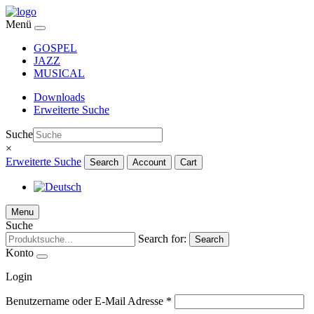
Menü
GOSPEL
JAZZ
MUSICAL
Downloads
Erweiterte Suche
Suche
×
Erweiterte Suche
Search
Account
Cart
Menu
Suche
Search for:
Search
Konto
Login
Benutzername oder E-Mail Adresse
*