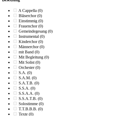
A Cappella
(0)
Bläserchor
(0)
Einstimmig
(0)
Frauenchor
(0)
Gemeindegesang
(0)
Instrumental
(0)
Kinderchor
(0)
Männerchor
(0)
mit Band
(0)
Mit Begleitung
(0)
Mit Solist
(0)
Orchester
(0)
S.A.
(0)
S.A.M.
(0)
S.A.T.B.
(0)
S.S.A.
(0)
S.S.A.A.
(0)
S.S.A.T.B.
(0)
Solostimme
(0)
T.T.B.B.B.
(0)
Texte
(0)