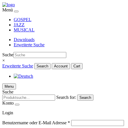
Menü
GOSPEL
JAZZ
MUSICAL
Downloads
Erweiterte Suche
Suche
×
Erweiterte Suche
Search
Account
Cart
Menu
Suche
Search for:
Search
Konto
Login
Benutzername oder E-Mail Adresse
*