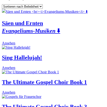
Säen und Ernten
Evangeliums-Musiken
⬇️
This
Ansehen
product
has
multiple
Sing Hallelujah!
variants.
The
Ansehen
options
may
be
The Ultimate Gospel Choir Book 1
chosen
on
the
Ansehen
product
page
The Ultimate Gospel Choir Book 3