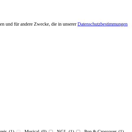
en und für andere Zwecke, die in unserer
Datenschutzbestimmungen
reis
(1)
Musical
(0)
NGL
(1)
Pop & Crossover
(1)