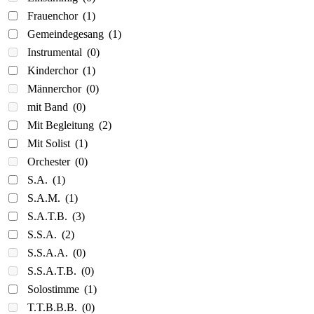
Frauenchor
(1)
Gemeindegesang
(1)
Instrumental
(0)
Kinderchor
(1)
Männerchor
(0)
mit Band
(0)
Mit Begleitung
(2)
Mit Solist
(1)
Orchester
(0)
S.A.
(1)
S.A.M.
(1)
S.A.T.B.
(3)
S.S.A.
(2)
S.S.A.A.
(0)
S.S.A.T.B.
(0)
Solostimme
(1)
T.T.B.B.B.
(0)