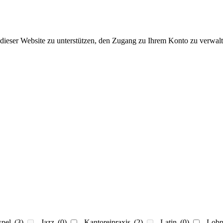
dieser Website zu unterstützen, den Zugang zu Ihrem Konto zu verwalt
spel
(3)
Jazz
(0)
Kantoreipraxis
(2)
Latin
(0)
Lobp