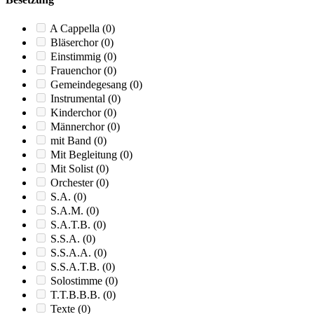
A Cappella
(0)
Bläserchor
(0)
Einstimmig
(0)
Frauenchor
(0)
Gemeindegesang
(0)
Instrumental
(0)
Kinderchor
(0)
Männerchor
(0)
mit Band
(0)
Mit Begleitung
(0)
Mit Solist
(0)
Orchester
(0)
S.A.
(0)
S.A.M.
(0)
S.A.T.B.
(0)
S.S.A.
(0)
S.S.A.A.
(0)
S.S.A.T.B.
(0)
Solostimme
(0)
T.T.B.B.B.
(0)
Texte
(0)