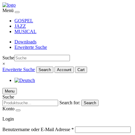
Menü
GOSPEL
JAZZ
MUSICAL
Downloads
Erweiterte Suche
Suche
×
Erweiterte Suche
Search
Account
Cart
Menu
Suche
Search for:
Search
Konto
Login
Benutzername oder E-Mail Adresse
*