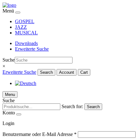
Menü
GOSPEL
JAZZ
MUSICAL
Downloads
Erweiterte Suche
Suche
×
Erweiterte Suche
Search
Account
Cart
Menu
Suche
Search for:
Search
Konto
Login
Benutzername oder E-Mail Adresse
*