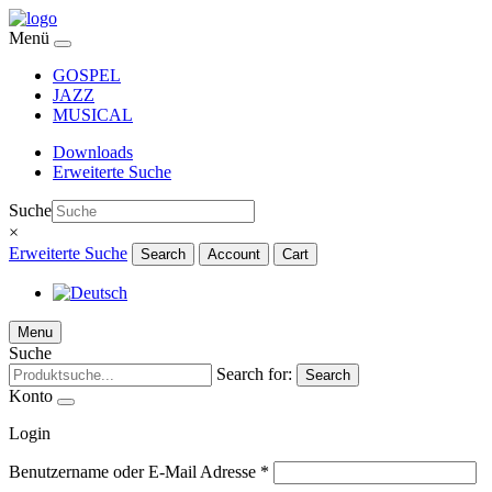
Menü
GOSPEL
JAZZ
MUSICAL
Downloads
Erweiterte Suche
Suche
×
Erweiterte Suche
Search
Account
Cart
Menu
Suche
Search for:
Search
Konto
Login
Benutzername oder E-Mail Adresse
*