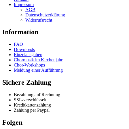
options
page
Impressum
may
AGB
be
Datenschutzerklärung
chosen
Widerrufsrecht
on
the
Information
product
page
FAQ
Downloads
Einzelausgaben
Chormusik im Kirchenjahr
Chor-Workshops
Meldung einer Aufführung
Sichere Zahlung
Bezahlung auf Rechnung
SSL-verschlüsselt
Kreditkartenzahlung
Zahlung per Paypal
Folgen