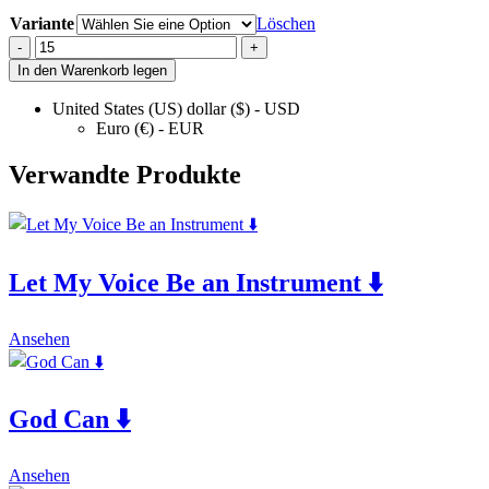
Variante
Löschen
As
-
+
We
In den Warenkorb legen
Worship
⬇️
United States (US) dollar ($) - USD
Euro (€) - EUR
quantity
Verwandte Produkte
Let My Voice Be an Instrument ⬇️
This
Ansehen
product
has
multiple
God Can ⬇️
variants.
The
options
This
may
Ansehen