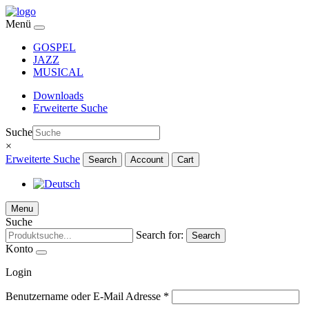
Menü
GOSPEL
JAZZ
MUSICAL
Downloads
Erweiterte Suche
Suche
×
Erweiterte Suche
Search
Account
Cart
Menu
Suche
Search for:
Search
Konto
Login
Benutzername oder E-Mail Adresse
*