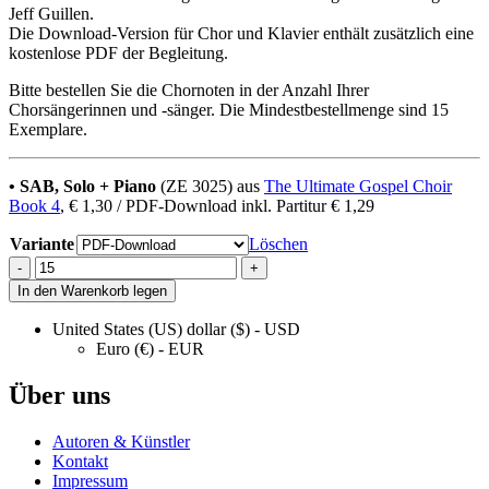
Jeff Guillen.
Die Download-Version für Chor und Klavier enthält zusätzlich eine
kostenlose PDF der Begleitung.
Bitte bestellen Sie die Chornoten in der Anzahl Ihrer
Chorsängerinnen und -sänger. Die Mindestbestellmenge sind 15
Exemplare.
• SAB, Solo + Piano
(ZE 3025) aus
The Ultimate Gospel Choir
Book 4
, € 1,30 / PDF-Download inkl. Partitur € 1,29
Variante
Löschen
Faith
-
+
of
In den Warenkorb legen
Our
Fathers
United States (US) dollar ($) - USD
quantity
Euro (€) - EUR
Über uns
Autoren & Künstler
Kontakt
Impressum