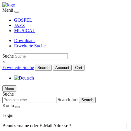
Menü
GOSPEL
JAZZ
MUSICAL
Downloads
Erweiterte Suche
Suche
×
Erweiterte Suche
Search
Account
Cart
Menu
Suche
Search for:
Search
Konto
Login
Benutzername oder E-Mail Adresse
*