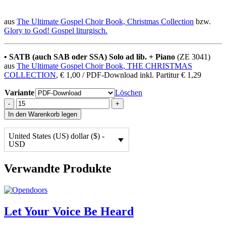
aus
The Ultimate Gospel Choir Book, Christmas Collection
bzw.
Glory to God! Gospel liturgisch.
• SATB (auch SAB oder SSA) Solo ad lib. + Piano
(ZE 3041)
aus
The Ultimate Gospel Choir Book, THE CHRISTMAS
COLLECTION
, € 1,00 / PDF-Download inkl. Partitur € 1,29
Variante
Löschen
Gloria
-
+
Hallelujah
In den Warenkorb legen
⬇️
quantity
United States (US) dollar ($) -
USD
Verwandte Produkte
Let Your Voice Be Heard