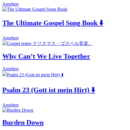
This
Ansehen
product
has
multiple
The Ultimate Gospel Song Book ⬇️
variants.
The
options
This
Ansehen
may
product
be
has
chosen
multiple
Why Can’t We Live Together
on
variants.
the
The
product
This
Ansehen
options
page
product
may
has
be
multiple
chosen
Psalm 23 (Gott ist mein Hirt) ⬇️
variants.
on
The
the
options
product
This
may
Ansehen
page
product
be
has
chosen
multiple
on
Burden Down
variants.
the