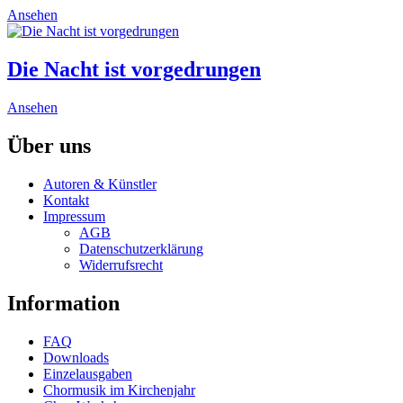
The
product
This
Ansehen
options
page
product
may
has
be
multiple
Die Nacht ist vorgedrungen
chosen
variants.
on
The
the
This
Ansehen
options
product
product
may
page
has
Über uns
be
multiple
chosen
variants.
on
Autoren & Künstler
The
the
Kontakt
options
product
Impressum
may
page
AGB
be
Datenschutzerklärung
chosen
Widerrufsrecht
on
the
Information
product
page
FAQ
Downloads
Einzelausgaben
Chormusik im Kirchenjahr