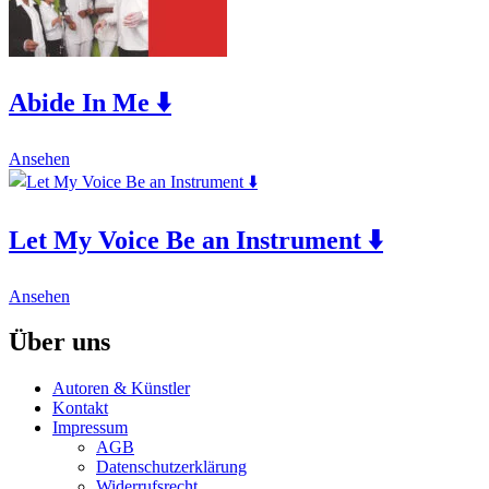
page
Abide In Me ⬇️
This
Ansehen
product
has
multiple
Let My Voice Be an Instrument ⬇️
variants.
The
options
This
may
Ansehen
product
be
has
chosen
Über uns
multiple
on
variants.
the
Autoren & Künstler
The
product
Kontakt
options
page
Impressum
may
AGB
be
Datenschutzerklärung
chosen
Widerrufsrecht