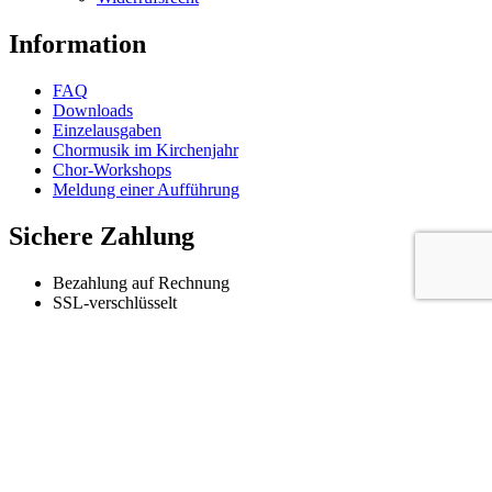
on
the
Information
product
page
FAQ
Downloads
Einzelausgaben
Chormusik im Kirchenjahr
Chor-Workshops
Meldung einer Aufführung
Sichere Zahlung
Bezahlung auf Rechnung
SSL-verschlüsselt
Kreditkartenzahlung
Zahlung per Paypal
Folgen
@zebemusic
@zebemusic
@zebemusicberlin