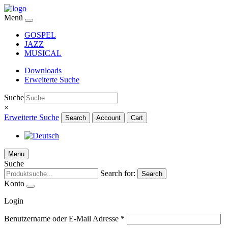
Menü
GOSPEL
JAZZ
MUSICAL
Downloads
Erweiterte Suche
Suche
×
Erweiterte Suche
Search
Account
Cart
Menu
Suche
Search for:
Search
Konto
Login
Benutzername oder E-Mail Adresse
*