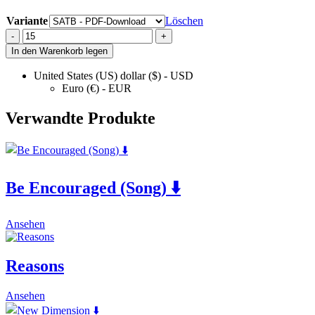
Variante
Löschen
God
-
+
Has
In den Warenkorb legen
Kept
Me
United States (US) dollar ($) - USD
⬇️
Euro (€) - EUR
quantity
Verwandte Produkte
Be Encouraged (Song) ⬇️
This
Ansehen
product
has
multiple
Reasons
variants.
The
This
Ansehen
options
product
may