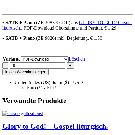
• SATB + Piano
(ZE 3083.97-DL) aus
GLORY TO GOD! Gospel
liturgisch.
, PDF-Download Chorstimme und Partitur, € 1,29
• SATB + Piano
(ZE 9026) inkl. Begleitung, € 1,50
Variante
Löschen
Have
-
+
Mercy
In den Warenkorb legen
On
Me
United States (US) dollar ($) - USD
⬇️
Euro (€) - EUR
quantity
Verwandte Produkte
Glory to God! – Gospel liturgisch.