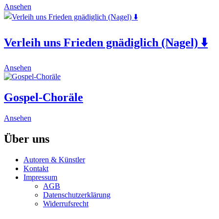
This
Ansehen
product
has
multiple
Verleih uns Frieden gnädiglich (Nagel) ⬇️
variants.
The
options
This
may
Ansehen
product
be
has
chosen
multiple
on
Gospel-Choräle
variants.
the
The
product
This
Ansehen
options
page
product
may
has
Über uns
be
multiple
chosen
variants.
on
Autoren & Künstler
The
the
Kontakt
options
product
Impressum
may
page
AGB
be
Datenschutzerklärung
chosen
Widerrufsrecht
on
the