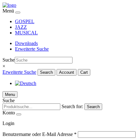
Menü
GOSPEL
JAZZ
MUSICAL
Downloads
Erweiterte Suche
Suche
×
Erweiterte Suche
Search
Account
Cart
Menu
Suche
Search for:
Search
Konto
Login
Benutzername oder E-Mail Adresse
*