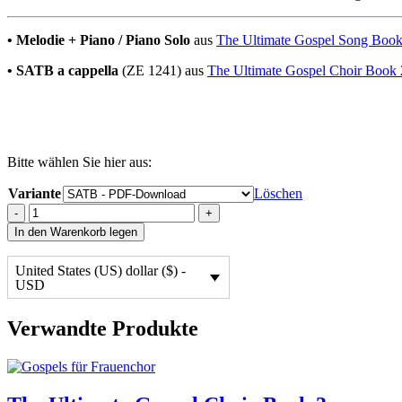
• Melodie + Piano / Piano Solo
aus
The Ultimate Gospel Song Boo
• SATB a cappella
(ZE 1241) aus
The Ultimate Gospel Choir Book 
Bitte wählen Sie hier aus:
Variante
Löschen
He
-
+
Never
In den Warenkorb legen
Said
a
United States (US) dollar ($) -
Mumbling
USD
Word
quantity
Verwandte Produkte