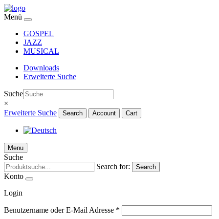
Menü
GOSPEL
JAZZ
MUSICAL
Downloads
Erweiterte Suche
Suche
×
Erweiterte Suche
Search
Account
Cart
Menu
Suche
Search for:
Search
Konto
Login
Benutzername oder E-Mail Adresse
*