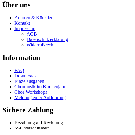
has
Über uns
be
multiple
chosen
variants.
on
Autoren & Künstler
The
the
Kontakt
options
product
Impressum
may
page
AGB
be
Datenschutzerklärung
chosen
Widerrufsrecht
on
the
Information
product
page
FAQ
Downloads
Einzelausgaben
Chormusik im Kirchenjahr
Chor-Workshops
Meldung einer Aufführung
Sichere Zahlung
Bezahlung auf Rechnung
SSL-verschlüsselt
Kreditkartenzahlung