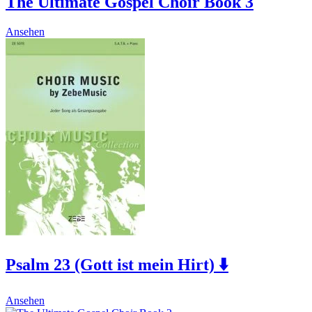
The Ultimate Gospel Choir Book 3
Ansehen
Psalm 23 (Gott ist mein Hirt) ⬇️
This
Ansehen