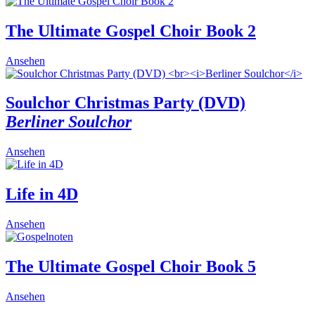
product
has
multiple
The Ultimate Gospel Choir Book 2
variants.
The
Ansehen
options
may
be
Soulchor Christmas Party (DVD)
chosen
on
Berliner Soulchor
the
product
Ansehen
page
Life in 4D
This
Ansehen
product
has
multiple
The Ultimate Gospel Choir Book 5
variants.
The
This
Ansehen
options
product
may