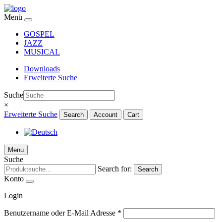
Menü
GOSPEL
JAZZ
MUSICAL
Downloads
Erweiterte Suche
Suche
×
Erweiterte Suche
Search
Account
Cart
Menu
Suche
Search for:
Search
Konto
Login
Benutzername oder E-Mail Adresse
*