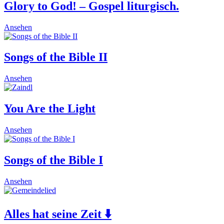
Glory to God! – Gospel liturgisch.
This
Ansehen
product
has
multiple
Songs of the Bible II
variants.
The
This
Ansehen
options
product
may
has
be
multiple
You Are the Light
chosen
variants.
on
The
the
Ansehen
options
product
may
page
be
Songs of the Bible I
chosen
on
the
This
Ansehen
product
product
page
has
multiple
Alles hat seine Zeit ⬇️
variants.