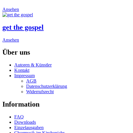
The
options
This
Ansehen
may
product
be
has
chosen
multiple
get the gospel
on
variants.
the
The
product
This
Ansehen
options
page
product
may
has
Über uns
be
multiple
chosen
variants.
on
Autoren & Künstler
The
the
Kontakt
options
product
Impressum
may
page
AGB
be
Datenschutzerklärung
chosen
Widerrufsrecht
on
the
Information
product
page
FAQ
Downloads
Einzelausgaben
Chormusik im Kirchenjahr