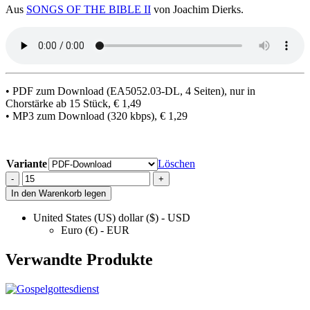
Aus
SONGS OF THE BIBLE II
von Joachim Dierks.
• PDF zum Download (EA5052.03-DL, 4 Seiten), nur in
Chorstärke ab 15 Stück, € 1,49
• MP3 zum Download (320 kbps), € 1,29
Variante
Löschen
I
-
+
Wanna
In den Warenkorb legen
Dance
With
United States (US) dollar ($) - USD
You
Euro (€) - EUR
My
Jesus
Verwandte Produkte
quantity