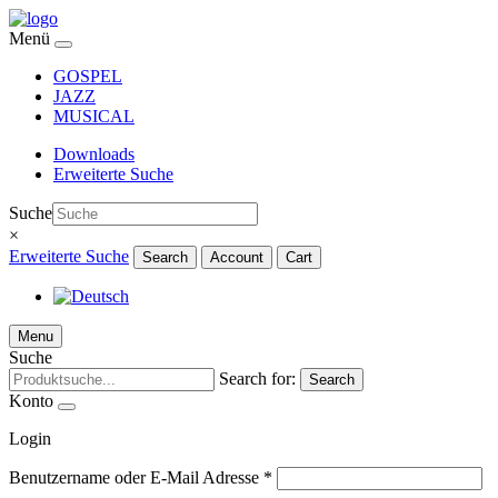
Menü
GOSPEL
JAZZ
MUSICAL
Downloads
Erweiterte Suche
Suche
×
Erweiterte Suche
Search
Account
Cart
Menu
Suche
Search for:
Search
Konto
Login
Benutzername oder E-Mail Adresse
*