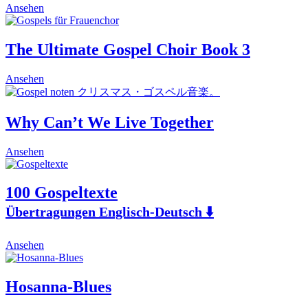
This
Ansehen
product
has
multiple
The Ultimate Gospel Choir Book 3
variants.
The
Ansehen
options
may
be
chosen
Why Can’t We Live Together
on
the
This
Ansehen
product
product
page
has
multiple
100 Gospeltexte
variants.
Übertragungen Englisch-Deutsch ⬇️
The
options
may
This
Ansehen
be
product
chosen
has
on
multiple
Hosanna-Blues
the
variants.
product
The