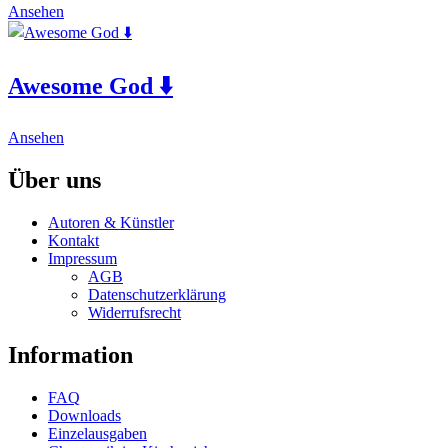
page
Ansehen
options
may
be
chosen
Awesome God ⬇️
on
the
product
This
Ansehen
page
product
has
Über uns
multiple
variants.
Autoren & Künstler
The
Kontakt
options
Impressum
may
AGB
be
Datenschutzerklärung
chosen
Widerrufsrecht
on
the
Information
product
page
FAQ
Downloads
Einzelausgaben