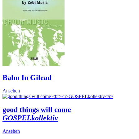
The
options
may
be
chosen
on
the
product
page
Balm In Gilead
This
Ansehen
product
has
multiple
good things will come
variants.
GOSPELkollektiv
The
options
may
This
Ansehen
be
product