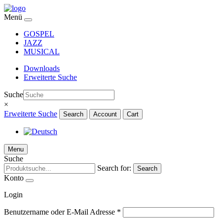
Menü
GOSPEL
JAZZ
MUSICAL
Downloads
Erweiterte Suche
Suche
×
Erweiterte Suche
Search
Account
Cart
Menu
Suche
Search for:
Search
Konto
Login
Benutzername oder E-Mail Adresse
*