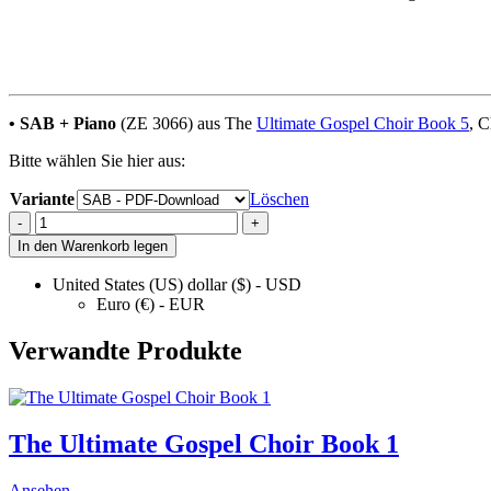
• SAB + Piano
(ZE 3066) aus The
Ultimate Gospel Choir Book 5
, 
Bitte wählen Sie hier aus:
Variante
Löschen
Jesus,
-
+
Savior,
In den Warenkorb legen
Pilot
Me
United States (US) dollar ($) - USD
quantity
Euro (€) - EUR
Verwandte Produkte
The Ultimate Gospel Choir Book 1
Ansehen