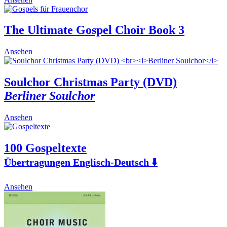
The Ultimate Gospel Choir Book 3
Ansehen
Soulchor Christmas Party (DVD)
Berliner Soulchor
Ansehen
100 Gospeltexte
Übertragungen Englisch-Deutsch ⬇️
This
Ansehen
product
has
multiple
variants.