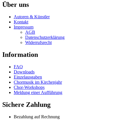
chosen
has
Über uns
on
multiple
the
variants.
Autoren & Künstler
product
The
Kontakt
page
options
Impressum
may
AGB
be
Datenschutzerklärung
chosen
Widerrufsrecht
on
the
Information
product
page
FAQ
Downloads
Einzelausgaben
Chormusik im Kirchenjahr
Chor-Workshops
Meldung einer Aufführung
Sichere Zahlung
Bezahlung auf Rechnung
SSL-verschlüsselt
Kreditkartenzahlung