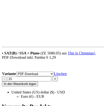
• SAT(B) / SSA + Piano
(ZE 5080.05) aus
This Is Christmas!
,
PDF-Download inkl. Partitur € 1,29
Variante
Löschen
Kings
-
+
of
In den Warenkorb legen
Orient
(We
United States (US) dollar ($) - USD
Three
Euro (€) - EUR
Kings)
⬇️