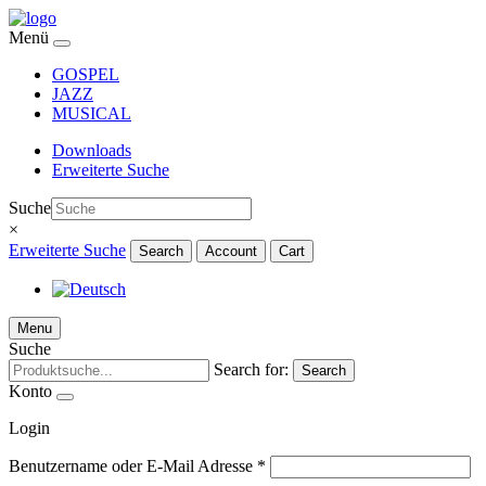
Menü
GOSPEL
JAZZ
MUSICAL
Downloads
Erweiterte Suche
Suche
×
Erweiterte Suche
Search
Account
Cart
Menu
Suche
Search for:
Search
Konto
Login
Benutzername oder E-Mail Adresse
*