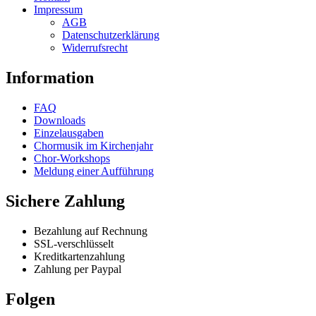
options
page
Impressum
may
AGB
be
Datenschutzerklärung
chosen
Widerrufsrecht
on
the
Information
product
page
FAQ
Downloads
Einzelausgaben
Chormusik im Kirchenjahr
Chor-Workshops
Meldung einer Aufführung
Sichere Zahlung
Bezahlung auf Rechnung
SSL-verschlüsselt
Kreditkartenzahlung
Zahlung per Paypal
Folgen