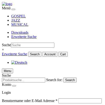
Menü
GOSPEL
JAZZ
MUSICAL
Downloads
Erweiterte Suche
Suche
×
Erweiterte Suche
Search
Account
Cart
Menu
Suche
Search for:
Search
Konto
Login
Benutzername oder E-Mail Adresse
*