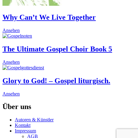
Why Can’t We Live Together
This
Ansehen
product
has
multiple
The Ultimate Gospel Choir Book 5
variants.
The
This
Ansehen
options
product
may
has
be
multiple
Glory to God! – Gospel liturgisch.
chosen
variants.
on
The
the
This
Ansehen
options
product
product
may
page
has
Über uns
be
multiple
chosen
variants.
on
Autoren & Künstler
The
the
Kontakt
options
product
Impressum
may
page
AGB
be