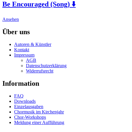
Be Encouraged (Song) ⬇️
variants.
the
The
product
options
page
This
may
Ansehen
product
be
has
chosen
Über uns
multiple
on
variants.
the
Autoren & Künstler
The
product
Kontakt
options
page
Impressum
may
AGB
be
Datenschutzerklärung
chosen
Widerrufsrecht
on
the
Information
product
page
FAQ
Downloads
Einzelausgaben
Chormusik im Kirchenjahr
Chor-Workshops
Meldung einer Aufführung