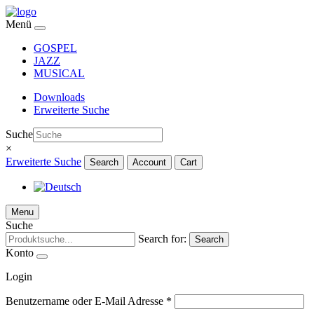
Menü
GOSPEL
JAZZ
MUSICAL
Downloads
Erweiterte Suche
Suche
×
Erweiterte Suche
Search
Account
Cart
Menu
Suche
Search for:
Search
Konto
Login
Benutzername oder E-Mail Adresse
*