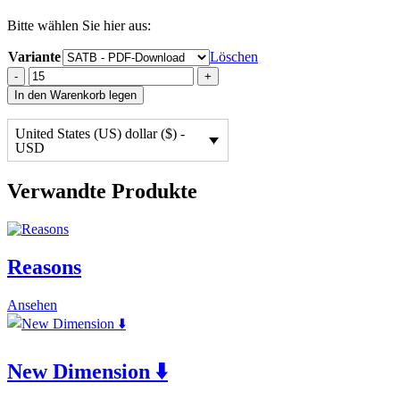
Bitte wählen Sie hier aus:
Variante
Löschen
My
-
+
God
In den Warenkorb legen
Is
So
United States (US) dollar ($) -
Good
USD
⬇️
quantity
Verwandte Produkte
Reasons
This
Ansehen
product
has
multiple
New Dimension ⬇️
variants.
The