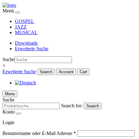
Menü
GOSPEL
JAZZ
MUSICAL
Downloads
Erweiterte Suche
Suche
×
Erweiterte Suche
Search
Account
Cart
Menu
Suche
Search for:
Search
Konto
Login
Benutzername oder E-Mail Adresse
*