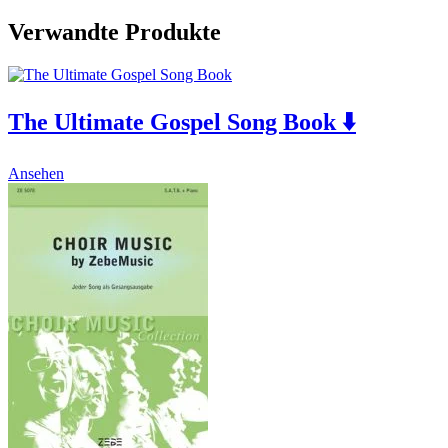
Verwandte Produkte
The Ultimate Gospel Song Book ⬇️
This
Ansehen
product
has
multiple
variants.
The
options
may
be
chosen
on
the
product
page