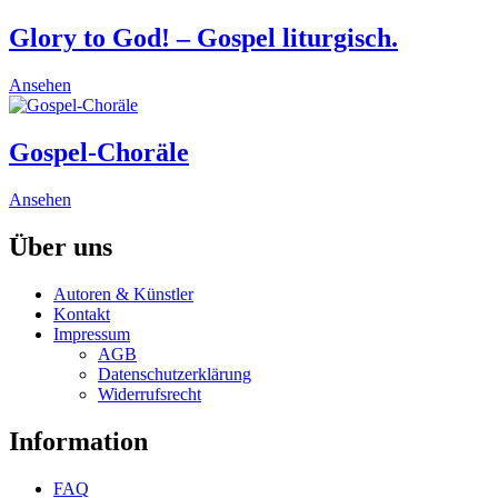
has
multiple
Glory to God! – Gospel liturgisch.
variants.
The
This
Ansehen
options
product
may
has
be
multiple
Gospel-Choräle
chosen
variants.
on
The
the
This
Ansehen
options
product
product
may
page
has
Über uns
be
multiple
chosen
variants.
on
Autoren & Künstler
The
the
Kontakt
options
product
Impressum
may
page
AGB
be
Datenschutzerklärung
chosen
Widerrufsrecht
on
the
Information
product
page
FAQ