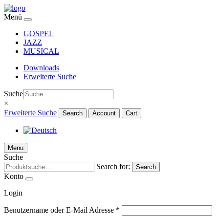
Menü
GOSPEL
JAZZ
MUSICAL
Downloads
Erweiterte Suche
Suche
×
Erweiterte Suche
Search
Account
Cart
Menu
Suche
Search for:
Search
Konto
Login
Benutzername oder E-Mail Adresse
*