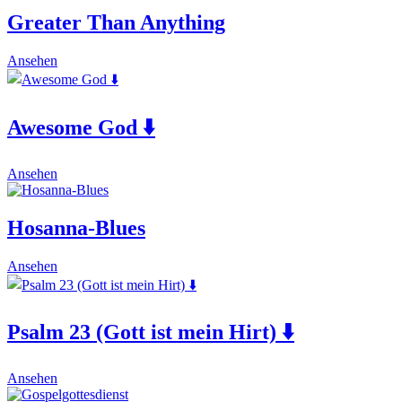
Greater Than Anything
This
Ansehen
product
has
multiple
Awesome God ⬇️
variants.
The
options
This
may
Ansehen
product
be
has
chosen
multiple
on
Hosanna-Blues
variants.
the
The
product
Ansehen
options
page
may
be
chosen
Psalm 23 (Gott ist mein Hirt) ⬇️
on
the
product
This
Ansehen
page
product