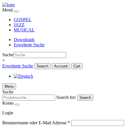
Menü
GOSPEL
JAZZ
MUSICAL
Downloads
Erweiterte Suche
Suche
×
Erweiterte Suche
Search
Account
Cart
Menu
Suche
Search for:
Search
Konto
Login
Benutzername oder E-Mail Adresse
*