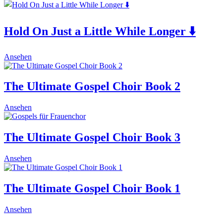
Hold On Just a Little While Longer ⬇️
This
Ansehen
product
has
multiple
The Ultimate Gospel Choir Book 2
variants.
The
Ansehen
options
may
be
The Ultimate Gospel Choir Book 3
chosen
on
the
Ansehen
product
page
The Ultimate Gospel Choir Book 1
Ansehen