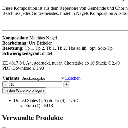
Diese Komposition ist aus dem Repertoire von Gemeinde und Chor nich
Beschluss jedes Gottesdienstes, findet in Nagels Komposition Ausdru
Komposition
:
Matthias Nagel
Bearbeitung:
Urs Bicheler
Besetzung:
Tp 1, Tp 2, Tb 1, Tb 2, Tba ad lib., opt. Solo-Tp
Schwierigkeitsgrad:
mittel
ZE 4017.04, A4, gedruckt, nur in Chorstärke ab 10 Stück, € 2,40
PDF-Download € 1,90
Variante
Löschen
NEU:
-
+
Verleih
In den Warenkorb legen
uns
Frieden
United States (US) dollar ($) - USD
gnädiglich
Euro (€) - EUR
(Bläserchor)
quantity
Verwandte Produkte