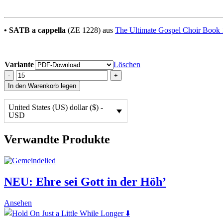
• SATB a cappella
(ZE 1228) aus
The Ultimate Gospel Choir Book 
Variante
Löschen
Walk
-
+
together
In den Warenkorb legen
Children
quantity
United States (US) dollar ($) -
USD
Verwandte Produkte
NEU:
Ehre sei Gott in der Höh’
This
Ansehen
product
has