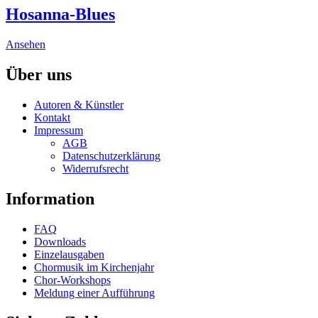
chosen
multiple
Hosanna-Blues
on
variants.
the
The
product
Ansehen
options
page
may
Über uns
be
chosen
on
Autoren & Künstler
the
Kontakt
product
Impressum
page
AGB
Datenschutzerklärung
Widerrufsrecht
Information
FAQ
Downloads
Einzelausgaben
Chormusik im Kirchenjahr
Chor-Workshops
Meldung einer Aufführung