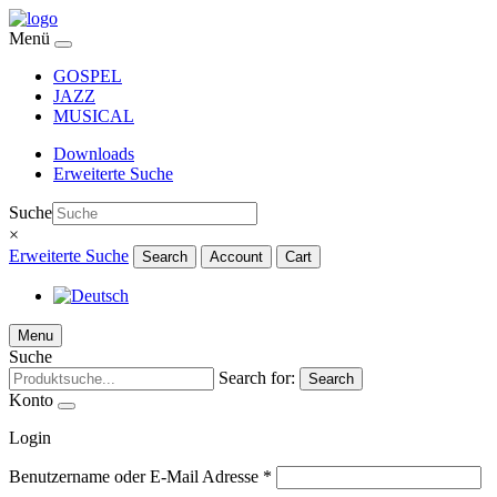
Menü
GOSPEL
JAZZ
MUSICAL
Downloads
Erweiterte Suche
Suche
×
Erweiterte Suche
Search
Account
Cart
Menu
Suche
Search for:
Search
Konto
Login
Benutzername oder E-Mail Adresse
*