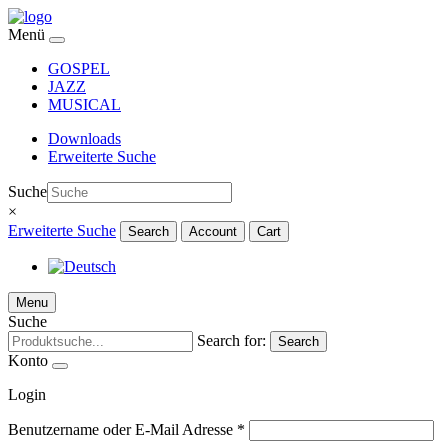
Menü
GOSPEL
JAZZ
MUSICAL
Downloads
Erweiterte Suche
Suche
×
Erweiterte Suche
Search
Account
Cart
Menu
Suche
Search for:
Search
Konto
Login
Benutzername oder E-Mail Adresse
*