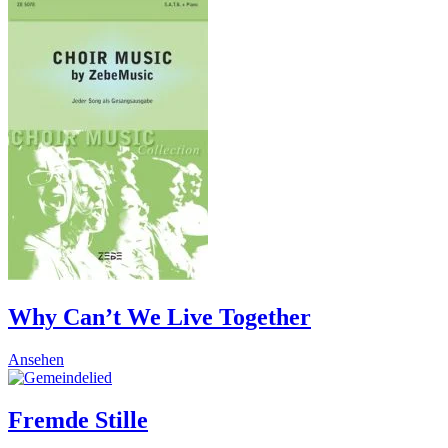
product
has
multiple
variants.
The
options
may
be
chosen
on
the
product
page
Why Can’t We Live Together
This
Ansehen
product
has
multiple
Fremde Stille
variants.