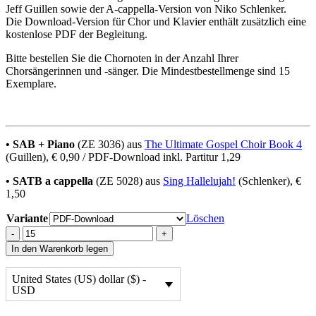
Jeff Guillen sowie der A-cappella-Version von Niko Schlenker.
Die Download-Version für Chor und Klavier enthält zusätzlich eine
kostenlose PDF der Begleitung.
Bitte bestellen Sie die Chornoten in der Anzahl Ihrer
Chorsängerinnen und -sänger. Die Mindestbestellmenge sind 15
Exemplare.
• SAB + Piano
(ZE 3036) aus
The Ultimate Gospel Choir Book 4
(Guillen), € 0,90 / PDF-Download inkl. Partitur 1,29
• SATB a cappella
(ZE 5028) aus
Sing Hallelujah!
(Schlenker), €
1,50
Variante
Löschen
What
-
+
A
In den Warenkorb legen
Friend
quantity
United States (US) dollar ($) -
USD