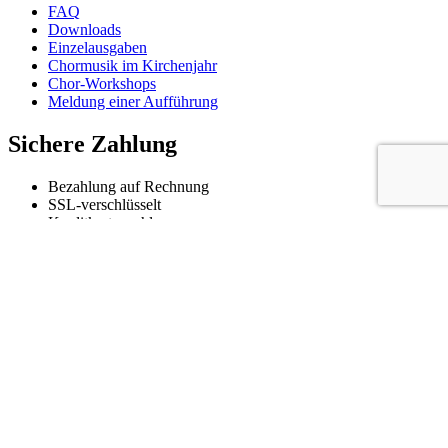
FAQ
Downloads
Einzelausgaben
Chormusik im Kirchenjahr
Chor-Workshops
Meldung einer Aufführung
Sichere Zahlung
Bezahlung auf Rechnung
SSL-verschlüsselt
Kreditkartenzahlung
Zahlung per Paypal
Folgen
@zebemusic
@zebemusic
@zebemusicberlin
©
2026 ZebeMusic
To top