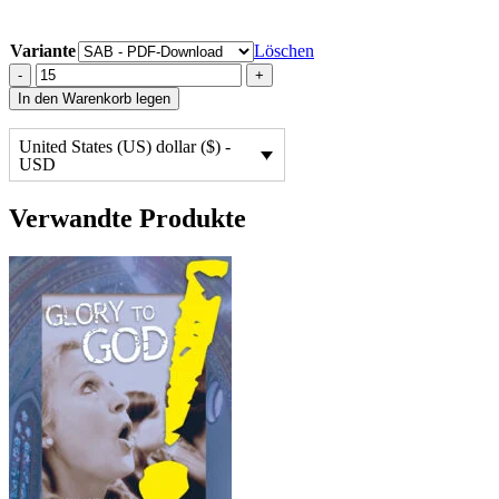
Variante
Löschen
Your
-
+
Word
In den Warenkorb legen
Is
a
United States (US) dollar ($) -
Lamp
USD
⬇️
quantity
Verwandte Produkte