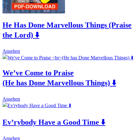
He Has Done Marvellous Things (Praise
the Lord) ⬇️
This
Ansehen
product
has
multiple
We’ve Come to Praise
variants.
The
(He has Done Marvellous Things) ⬇️
options
may
be
This
Ansehen
chosen
product
on
has
the
multiple
product
Ev’rybody Have a Good Time ⬇️
variants.
page
The
options
This
may
Ansehen