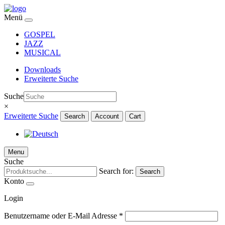
Menü
GOSPEL
JAZZ
MUSICAL
Downloads
Erweiterte Suche
Suche
×
Erweiterte Suche
Search
Account
Cart
Menu
Suche
Search for:
Search
Konto
Login
Benutzername oder E-Mail Adresse
*