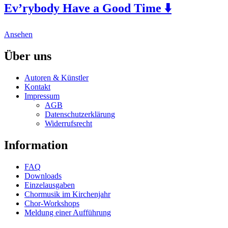
Ev’rybody Have a Good Time ⬇️
variants.
on
The
the
options
product
This
may
Ansehen
page
product
be
has
chosen
Über uns
multiple
on
variants.
the
Autoren & Künstler
The
product
Kontakt
options
page
Impressum
may
AGB
be
Datenschutzerklärung
chosen
Widerrufsrecht
on
the
Information
product
page
FAQ
Downloads
Einzelausgaben
Chormusik im Kirchenjahr
Chor-Workshops
Meldung einer Aufführung