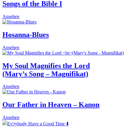
multiple
Songs of the Bible I
chosen
variants.
on
The
the
This
Ansehen
options
product
product
may
page
has
be
multiple
Hosanna-Blues
chosen
variants.
on
The
the
Ansehen
options
product
may
page
be
My Soul Magnifies the Lord
chosen
on
(Mary’s Song – Magnifikat)
the
product
This
Ansehen
page
product
has
multiple
Our Father in Heaven – Kanon
variants.
The
This
Ansehen
options
product
may
has
be
multiple
chosen