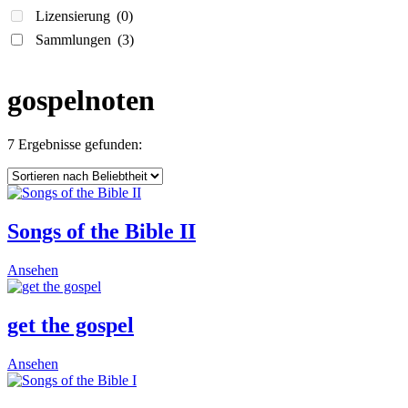
Lizensierung
(0)
Sammlungen
(3)
gospelnoten
7 Ergebnisse gefunden:
Songs of the Bible II
This
Ansehen
product
has
multiple
get the gospel
variants.
The
This
Ansehen
options
product
may
has
be