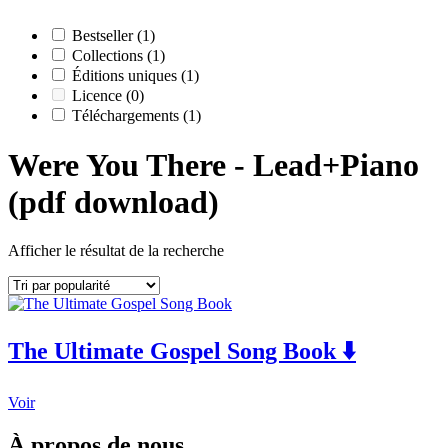
Bestseller
(1)
Collections
(1)
Éditions uniques
(1)
Licence
(0)
Téléchargements
(1)
Were You There - Lead+Piano
(pdf download)
Afficher le résultat de la recherche
The Ultimate Gospel Song Book ⬇️
This
Voir
product
has
À propos de nous