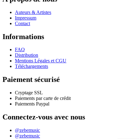
multiple
variants.
Auteurs & Artistes
The
Impressum
options
Contact
may
be
Informations
chosen
on
the
FAQ
product
Distribution
page
Mentions Légales et CGU
Téléchargements
Paiement sécurisé
Cryptage SSL
Paiements par carte de crédit
Paiements Paypal
Connectez-vous avec nous
@zebemusic
@zebemusic