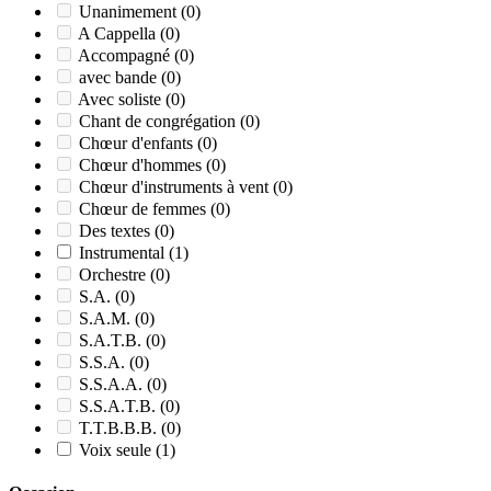
Unanimement
(0)
A Cappella
(0)
Accompagné
(0)
avec bande
(0)
Avec soliste
(0)
Chant de congrégation
(0)
Chœur d'enfants
(0)
Chœur d'hommes
(0)
Chœur d'instruments à vent
(0)
Chœur de femmes
(0)
Des textes
(0)
Instrumental
(1)
Orchestre
(0)
S.A.
(0)
S.A.M.
(0)
S.A.T.B.
(0)
S.S.A.
(0)
S.S.A.A.
(0)
S.S.A.T.B.
(0)
T.T.B.B.B.
(0)
Voix seule
(1)