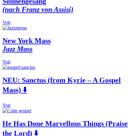
Sonnengesang
the
variants.
(nach Franz von Assisi)
product
The
page
options
may
This
Voir
be
product
chosen
has
on
multiple
New York Mass
the
variants.
Jazz Mass
product
The
page
options
may
This
Voir
be
product
chosen
has
on
multiple
NEU:
Sanctus (from Kyrie – A Gospel
the
variants.
product
Mass) ⬇️
The
page
options
may
This
be
Voir
product
chosen
has
on
multiple
the
He Has Done Marvellous Things (Praise
variants.
product
the Lord) ⬇️
The
page