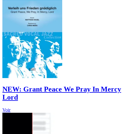
has
multiple
variants.
The
options
may
be
chosen
on
the
product
page
NEW:
Grant Peace We Pray In Mercy
Lord
This
Voir
product
has
multiple
variants.