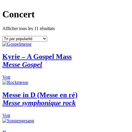
Concert
Afficher tous les 11 résultats
Kyrie – A Gospel Mass
Messe Gospel
This
Voir
product
has
multiple
Messe in D (Messe en ré)
variants.
Messe symphonique rock
The
options
may
This
Voir
be
product
chosen
has
on
multiple