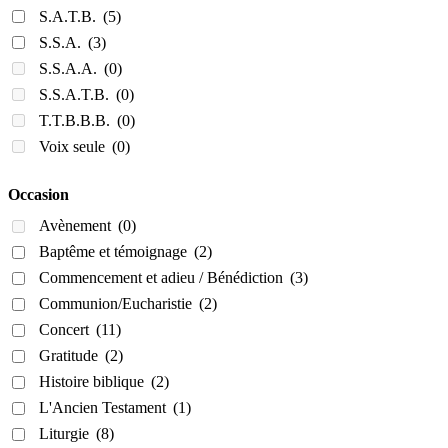
S.A.T.B.
(5)
S.S.A.
(3)
S.S.A.A.
(0)
S.S.A.T.B.
(0)
T.T.B.B.B.
(0)
Voix seule
(0)
Occasion
Avènement
(0)
Baptême et témoignage
(2)
Commencement et adieu / Bénédiction
(3)
Communion/Eucharistie
(2)
Concert
(11)
Gratitude
(2)
Histoire biblique
(2)
L'Ancien Testament
(1)
Liturgie
(8)