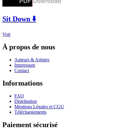
Sit Down ⬇️
This
Voir
product
has
À propos de nous
multiple
variants.
Auteurs & Artistes
The
Impressum
options
Contact
may
be
Informations
chosen
on
the
FAQ
product
Distribution
page
Mentions Légales et CGU
Téléchargements
Paiement sécurisé