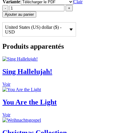
Variante
Clair
NEU:
-
+
Sanctus
Ajouter au panier
(from
Kyrie
United States (US) dollar ($) -
-
USD
A
Gospel
Mass)
Produits apparentés
⬇️
quantité
Sing Hallelujah!
Voir
You Are the Light
Voir
Christmas Collection