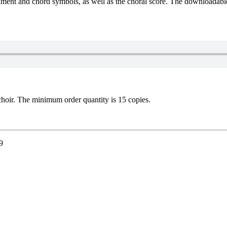
ent and chord symbols, as well as the choral score. The downloadable b
 choir. The minimum order quantity is 15 copies.
9