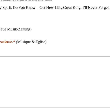
 Spirit, Do You Know – Get New Life, Great King, I’ll Never Forge
Neue Musik-Zeitung)
yvalente.
“
(Musique & Église)