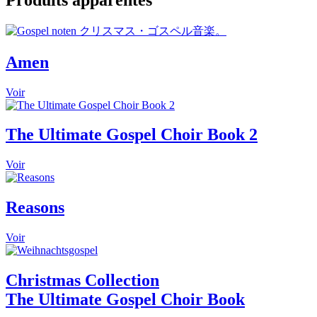
Amen
This
Voir
product
has
multiple
The Ultimate Gospel Choir Book 2
variants.
The
Voir
options
may
be
Reasons
chosen
on
the
This
Voir
product
product
page
has
multiple
Christmas Collection
variants.
The Ultimate Gospel Choir Book
The
options