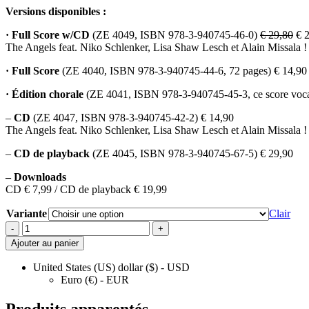
Versions disponibles :
·
Full
Score w/CD
(ZE 4049, ISBN 978-3-940745-46-0)
€ 29,80
€ 2
The Angels feat. Niko Schlenker, Lisa Shaw Lesch et Alain Missala !
· Full Score
(ZE 4040, ISBN 978-3-940745-44-6, 72 pages) € 14,90
· Édition chorale
(ZE 4041, ISBN 978-3-940745-45-3, ce score vocal 
–
CD
(ZE 4047, ISBN 978-3-940745-42-2) € 14,90
The Angels feat. Niko Schlenker, Lisa Shaw Lesch et Alain Missala !
–
CD de playback
(ZE 4045, ISBN 978-3-940745-67-5) € 29,90
–
Downloads
CD € 7,99 / CD de playback € 19,99
Variante
Clair
New
-
+
Day
Ajouter au panier
-
New
United States (US) dollar ($) - USD
Song
Euro (€) - EUR
quantité
Produits apparentés