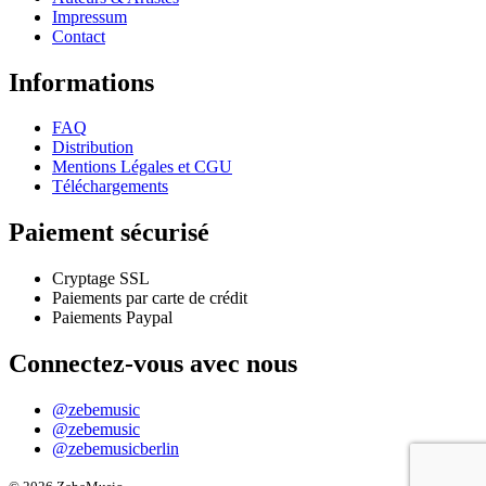
The
Impressum
options
Contact
may
be
Informations
chosen
on
the
FAQ
product
Distribution
page
Mentions Légales et CGU
Téléchargements
Paiement sécurisé
Cryptage SSL
Paiements par carte de crédit
Paiements Paypal
Connectez-vous avec nous
@zebemusic
@zebemusic
@zebemusicberlin