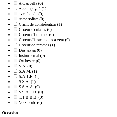
A Cappella
(0)
Accompagné
(1)
avec bande
(0)
Avec soliste
(0)
Chant de congrégation
(1)
Chœur d'enfants
(0)
Chœur d'hommes
(0)
Chœur d'instruments à vent
(0)
Chœur de femmes
(1)
Des textes
(0)
Instrumental
(0)
Orchestre
(0)
S.A.
(0)
S.A.M.
(1)
S.A.T.B.
(1)
S.S.A.
(1)
S.S.A.A.
(0)
S.S.A.T.B.
(0)
T.T.B.B.B.
(0)
Voix seule
(0)
Occasion