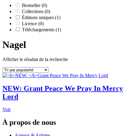
Bestseller
(0)
Collections
(0)
Éditions uniques
(1)
Licence
(0)
Téléchargements
(1)
Nagel
Afficher le résultat de la recherche
NEW:
Grant Peace We Pray In Mercy
Lord
This
Voir
product
has
À propos de nous
multiple
variants.
Auteurs & Artistes