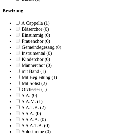
Besetzung
A Cappella
(1)
Bläserchor
(0)
Einstimmig
(0)
Frauenchor
(0)
Gemeindegesang
(0)
Instrumental
(0)
Kinderchor
(0)
Männerchor
(0)
mit Band
(1)
Mit Begleitung
(1)
Mit Solist
(2)
Orchester
(1)
S.A.
(0)
S.A.M.
(1)
S.A.T.B.
(2)
S.S.A.
(0)
S.S.A.A.
(0)
S.S.A.T.B.
(0)
Solostimme
(0)