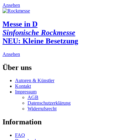
This
Ansehen
product
has
multiple
Messe in D
variants.
Sinfonische Rockmesse
The
options
NEU:
Kleine Besetzung
may
be
This
Ansehen
chosen
product
on
has
Über uns
the
multiple
product
variants.
page
Autoren & Künstler
The
Kontakt
options
Impressum
may
AGB
be
Datenschutzerklärung
chosen
Widerrufsrecht
on
the
Information
product
page
FAQ