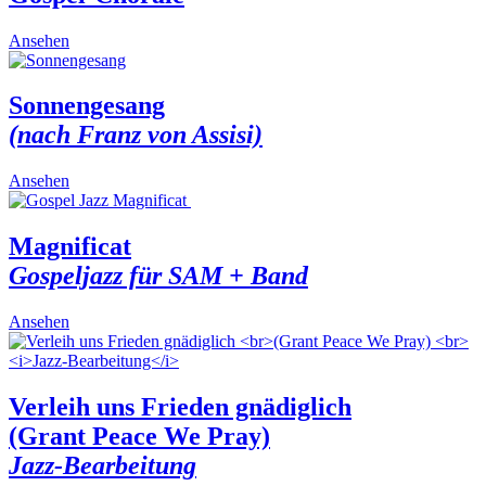
This
Ansehen
product
has
multiple
Sonnengesang
variants.
(nach Franz von Assisi)
The
options
may
This
Ansehen
be
product
chosen
has
on
multiple
Magnificat
the
variants.
Gospeljazz für SAM + Band
product
The
page
options
may
This
Ansehen
be
product
chosen
has
on
multiple
the
variants.
Verleih uns Frieden gnädiglich
product
The
(Grant Peace We Pray)
page
options
may
Jazz-Bearbeitung
be