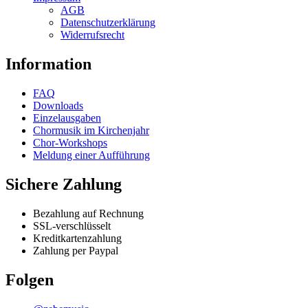
may
AGB
be
Datenschutzerklärung
chosen
Widerrufsrecht
on
the
Information
product
page
FAQ
Downloads
Einzelausgaben
Chormusik im Kirchenjahr
Chor-Workshops
Meldung einer Aufführung
Sichere Zahlung
Bezahlung auf Rechnung
SSL-verschlüsselt
Kreditkartenzahlung
Zahlung per Paypal
Folgen