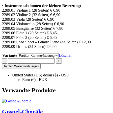
• Instrumentalstimmen der kleinen Besetzung:
2289.01 Violine 1 (28 Seiten) € 6,90
2289.02 Violine 2 (32 Seiten) € 6,90
2289.03 Viola (28 Seiten) € 6,90
2289.04 Violoncello (28 Seiten) € 6,90
2289.05 Bassgitarre (32 Seiten) € 7,90
2289.06 Flöte 1 (20 Seiten) € 6,45
2289.07 Flöte 2 (20 Seiten) € 6,45
2289.08 Lead Sheet – Gitarre Piano (44 Seiten) € 12,90
2289.09 Drums (24 Seiten) € 6,90
Variante
Löschen
Messe
-
+
in
In den Warenkorb legen
D
Sinfonische
United States (US) dollar ($) - USD
Rockmesse
Euro (€) - EUR
NEU:
Kleine
Verwandte Produkte
Besetzung
quantity
Gospel-Choräle