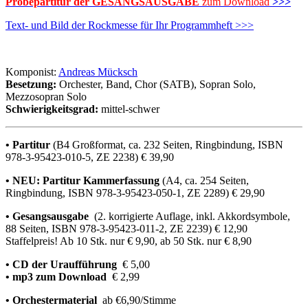
Probepartitur der GESANGSAUSGABE
zum Download
>>>
Text- und Bild der Rockmesse für Ihr Programmheft >>>
Komponist:
Andreas Mücksch
Besetzung:
Orchester, Band, Chor (SATB), Sopran Solo,
Mezzosopran Solo
Schwierigkeitsgrad:
mittel-schwer
• Partitur
(B4 Großformat, ca. 232 Seiten, Ringbindung, ISBN
978-3-95423-010-5, ZE 2238) € 39,90
• NEU: Partitur Kammerfassung
(A4, ca. 254 Seiten,
Ringbindung, ISBN 978-3-95423-050-1, ZE 2289) € 29,90
• Gesangsausgabe
(2. korrigierte Auflage, inkl. Akkordsymbole,
88 Seiten, ISBN 978-3-95423-011-2, ZE 2239) € 12,90
Staffelpreis! Ab 10 Stk. nur € 9,90, ab 50 Stk. nur € 8,90
• CD der Uraufführung
€ 5,00
• mp3 zum Download
€ 2,99
• Orchestermaterial
ab €6,90/Stimme