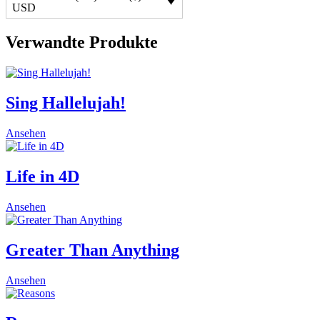
USD
Verwandte Produkte
Sing Hallelujah!
Ansehen
Life in 4D
This
Ansehen
product
has
multiple
Greater Than Anything
variants.
The
This
Ansehen
options
product
may
has
be
multiple