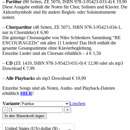
–
Partitur
(80 Seiten, ZE 5070, ISBN 978-3-95423-033-4) € 19,90
Diese Ausgabe enthält die Noten für Chor, Solisten und Klavier. Die
Akkordsymbole sind für andere Begleit- oder Soloinstrumente
notiert.
–
Chorpartitur
(48 Seiten, ZE 5071, ISBN 978-3-95423-034-1,
nur in Chorstärke) € 6,90
Die günstige Chorausgabe von Niko Schlenkers Sammlung “BE
ENCOURAGEDs” mit allen 11 Liedern! Das Heft enthält die
gesamte Gesangsstimme ohne Klavierbegleitung.
Einzelne Lieder sind als Chorsatz erhältlich – á € 1,50
–
CD
(ZE 1419, ISBN 978-3-95423-031-0) € 12,90 oder als mp3
Download € 7,99
–
Alle Playbacks
als mp3 Download € 19,99
Einzelne Songs sind als Noten, Audio- und Playback-Dateien
erhältlich
HIER
!
Variante
Löschen
Be
-
+
Encouraged
In den Warenkorb legen
quantity
United States (US) dollar ($) -