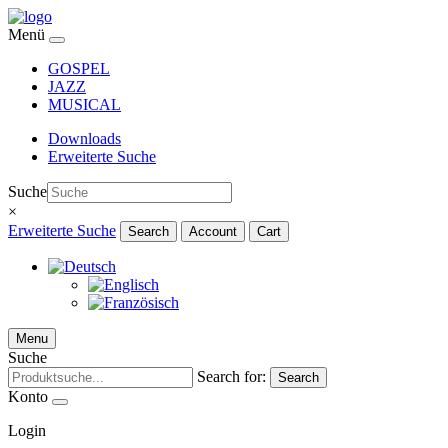
Menü
GOSPEL
JAZZ
MUSICAL
Downloads
Erweiterte Suche
Suche
×
Erweiterte Suche
Search
Account
Cart
Menu
Suche
Search for:
Search
Konto
Login