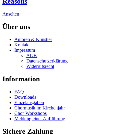
Reasons
chosen
variants.
on
The
the
This
Ansehen
options
product
product
may
page
has
Über uns
be
multiple
chosen
variants.
on
Autoren & Künstler
The
the
Kontakt
options
product
Impressum
may
page
AGB
be
Datenschutzerklärung
chosen
Widerrufsrecht
on
the
Information
product
page
FAQ
Downloads
Einzelausgaben
Chormusik im Kirchenjahr
Chor-Workshops
Meldung einer Aufführung
Sichere Zahlung