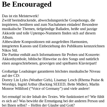
Be Encouraged
Das ist ein Meisterwerk!
Zwölf beeindruckende, abwechslungsreiche Gospelsongs, die
inspirieren, berühren und zum Nachahmen einladen! Besondere
musikalische Themen, tiefgründige Balladen, heiße und jazzige
Akkorde und tolle Uptempo-Nummern finden sich auf diesem
Album.
Altbewährte Kompositionen mit ausgefeilten Harmonien,
integrierten Kanons und Einbeziehung des Publikums kennzeichnen
Nikos Stil.
Die Partitur enthält auch Informationen für Proben und Konzerte:
Akkordsymbole, biblische Hinweise zu den Songs und natürlich
einen ausgeschriebenen, groovigen und spielbaren Klavierpart!
Großartige Leadsänger garantieren höchstes musikalische Niveau
auf der CD:
Dorrey Lin Lyles (Weather Girls), Lisamay Lesch (Rhema Praise &
Worship), Ingrid Arthur (Backing SEEED, Bette Midler), Marlin
Monroe Williford (“Voice of Germany”) und viele andere!
Sei ermutigt! ist der Inhalt des Textes. Wie funktioniert er? Wie fühlt
es sich an? Was bewirkt die Ermutigung bei der anderen Person und
bei Ihnen selbst? – Helfen der Glaube und Gott?