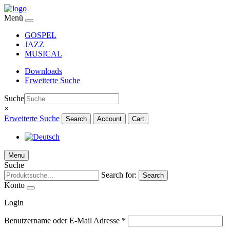
Menü
GOSPEL
JAZZ
MUSICAL
Downloads
Erweiterte Suche
Suche
×
Erweiterte Suche
Search
Account
Cart
Menu
Suche
Search for:
Search
Konto
Login
Benutzername oder E-Mail Adresse
*