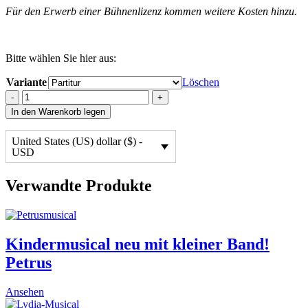
Für den Erwerb einer Bühnenlizenz kommen weitere Kosten hinzu.
Bitte wählen Sie hier aus:
Variante
Löschen
Der
-
+
verlorene
In den Warenkorb legen
Sohn
quantity
United States (US) dollar ($) -
USD
Verwandte Produkte
Kindermusical neu mit kleiner Band!
Petrus
This
Ansehen
product