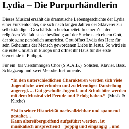
Lydia – Die Purpurhändlerin
Dieses Musical erzählt die dramatische Lebensgeschichte der Lydia,
einer Fürstentochter, die sich nach langen Jahren der Sklaverei zur
selbstständigen Geschäftsfrau hocharbeitet. In einer Zeit der
religiösen Vielfalt ist sie beständig auf der Suche nach einem Gott,
der sie ganz persönlich ansprichst. Gott öffnet Lydia das Herz für
sein Geheimnis der Mensch gewordenen Liebe in Jesus. So wird sie
die erste Christin in Europa und öffnet ihr Haus für die erste
Gemeinde in Philippi.
Für ein- bis vierstimmigen Chor (S.A.A.B.), Solisten, Klavier, Bass,
Schlagzeug und zwei Melodie-Instrumente.
“In den unterschiedlichen Charakteren werden sich viele
Jugendliche wiederfinden und zu lebendiger Darstellung
angeregt…. Gut geschulte Jugend- und Schulchöre werden
mit dem Musical viel Freude und Erfolg haben.”
(Musik &
Kirche)
“Ist in seiner Historizität nachvollziehbar und spannend
gestaltet….
Kann altersübergreifend aufgeführt werden , ist
musikalisch ansprechend – poppig und eingängig -, und