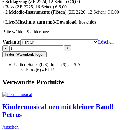
• Schlagzeug
(ZE 2224, 12 Seiten) € 6,00
• Bass
(ZE 2225, 16 Seiten) € 6,00
• 2 Melodie-Instrumente (Flöten)
(ZE 2226, 12 Seiten) € 6,00
• Live-Mitschnitt zum mp3-Download
, kostenlos
Bitte wählen Sie hier aus:
Variante
Löschen
Lydia
-
+
-
In den Warenkorb legen
Die
Purpurhändlerin
United States (US) dollar ($) - USD
quantity
Euro (€) - EUR
Verwandte Produkte
Kindermusical neu mit kleiner Band!
Petrus
This
Ansehen