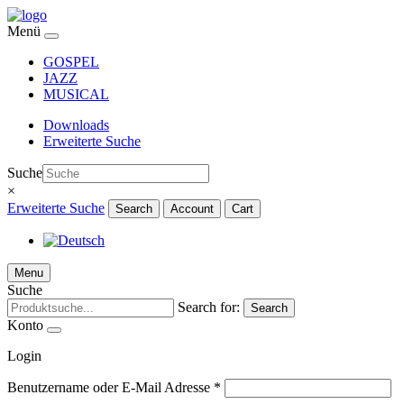
Menü
GOSPEL
JAZZ
MUSICAL
Downloads
Erweiterte Suche
Suche
×
Erweiterte Suche
Search
Account
Cart
Menu
Suche
Search for:
Search
Konto
Login
Benutzername oder E-Mail Adresse
*