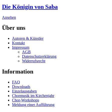
has
be
multiple
Die Königin von Saba
chosen
variants.
on
The
the
This
Ansehen
options
product
product
may
page
has
Über uns
be
multiple
chosen
variants.
on
Autoren & Künstler
The
the
Kontakt
options
product
Impressum
may
page
AGB
be
Datenschutzerklärung
chosen
Widerrufsrecht
on
the
Information
product
page
FAQ
Downloads
Einzelausgaben
Chormusik im Kirchenjahr
Chor-Workshops
Meldung einer Aufführung