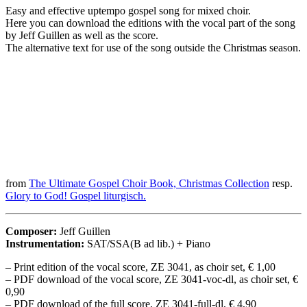
Easy and effective uptempo gospel song for mixed choir.
Here you can download the editions with the vocal part of the song
by Jeff Guillen as well as the score.
The alternative text for use of the song outside the Christmas season.
from
The Ultimate Gospel Choir Book, Christmas Collection
resp.
Glory to God! Gospel liturgisch.
Composer:
Jeff Guillen
Instrumentation:
SAT/SSA(B ad lib.) + Piano
– Print edition of the vocal score, ZE 3041, as choir set, € 1,00
– PDF download of the vocal score, ZE 3041-voc-dl, as choir set, €
0,90
– PDF download of the full score, ZE 3041-full-dl, € 4,90