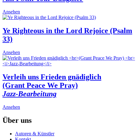
variants.
product
The
page
This
Ansehen
options
product
may
has
be
multiple
Ye Righteous in the Lord Rejoice (Psalm
chosen
variants.
on
33)
The
the
options
product
may
This
Ansehen
page
be
product
chosen
has
on
multiple
the
variants.
Verleih uns Frieden gnädiglich
product
The
(Grant Peace We Pray)
page
options
may
Jazz-Bearbeitung
be
chosen
This
Ansehen
on
product
the
has
Über uns
product
multiple
page
variants.
Autoren & Künstler
The
Kontakt