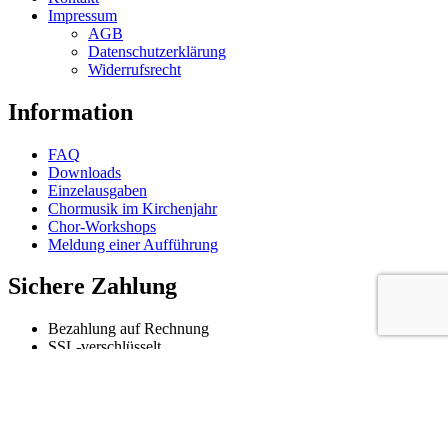
options
Impressum
may
AGB
be
Datenschutzerklärung
chosen
Widerrufsrecht
on
the
Information
product
page
FAQ
Downloads
Einzelausgaben
Chormusik im Kirchenjahr
Chor-Workshops
Meldung einer Aufführung
Sichere Zahlung
Bezahlung auf Rechnung
SSL-verschlüsselt
Kreditkartenzahlung
Zahlung per Paypal
Folgen