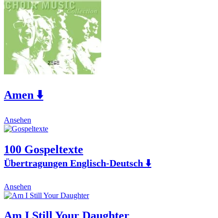
be
chosen
on
the
product
page
Amen ⬇️
This
Ansehen
product
has
multiple
100 Gospeltexte
variants.
Übertragungen Englisch-Deutsch ⬇️
The
options
may
This
Ansehen
be
product
chosen
has
on
multiple
Am I Still Your Daughter
the