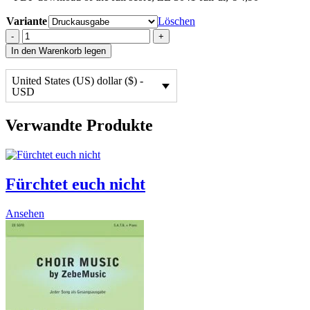
Variante
Löschen
Gloria
-
+
Hallelujah
In den Warenkorb legen
quantity
United States (US) dollar ($) -
USD
Verwandte Produkte
Fürchtet euch nicht
This
Ansehen
product
has
multiple
variants.
The
options
may