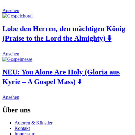
page
options
This
may
Ansehen
product
be
has
chosen
multiple
on
Lobe den Herren, den mächtigen König
variants.
the
(Praise to the Lord the Almighty) ⬇️
The
product
options
page
may
This
be
Ansehen
product
chosen
has
on
multiple
the
NEU:
You Alone Are Holy (Gloria aus
variants.
product
Kyrie – A Gospel Mass) ⬇️
The
page
options
may
This
be
Ansehen
product
chosen
has
on
Über uns
multiple
the
variants.
product
Autoren & Künstler
The
page
Kontakt
options
Impressum
may