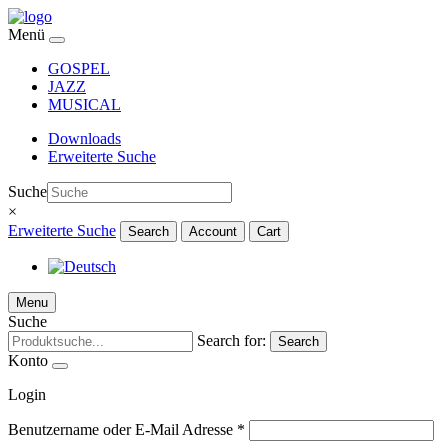
Menü
GOSPEL
JAZZ
MUSICAL
Downloads
Erweiterte Suche
Suche
×
Erweiterte Suche
Search
Account
Cart
Menu
Suche
Search for:
Search
Konto
Login
Benutzername oder E-Mail Adresse
*