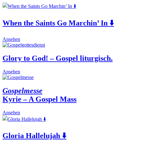
Kyrie
-
A
Gospel
When the Saints Go Marchin’ In ⬇️
Mass)
⬇️
quantity
This
Ansehen
product
has
multiple
Glory to God! – Gospel liturgisch.
variants.
The
This
Ansehen
options
product
may
has
be
multiple
Gospelmesse
chosen
variants.
on
Kyrie – A Gospel Mass
The
the
options
product
may
This
Ansehen
page
be
product
chosen
has
on
multiple
the
Gloria Hallelujah ⬇️
variants.
product
The