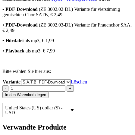
• PDF-Download
(ZE 3002.02-DL) Variante für vierstimmig
gemischten Chor SATB, € 2,49
• PDF-Download
(ZE 3002.03-DL) Variante für Frauenchor SAA,
€ 2,49
• Hördatei
als mp3, € 1,99
• Playback
als mp3, € 7,99
Bitte wählen Sie hier aus:
Variante
Löschen
NEU:
-
+
Glory
In den Warenkorb legen
Be
to
United States (US) dollar ($) -
God
USD
on
High
(Gloria
Verwandte Produkte
aus