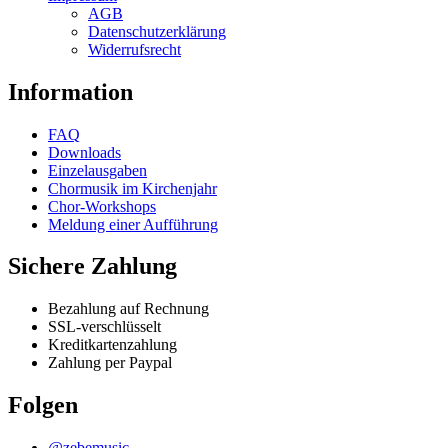
AGB
be
Datenschutzerklärung
chosen
Widerrufsrecht
on
the
Information
product
page
FAQ
Downloads
Einzelausgaben
Chormusik im Kirchenjahr
Chor-Workshops
Meldung einer Aufführung
Sichere Zahlung
Bezahlung auf Rechnung
SSL-verschlüsselt
Kreditkartenzahlung
Zahlung per Paypal
Folgen
@zebemusic