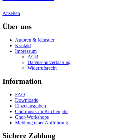
product
The
page
options
This
may
Ansehen
product
be
has
chosen
Über uns
multiple
on
variants.
the
Autoren & Künstler
The
product
Kontakt
options
page
Impressum
may
AGB
be
Datenschutzerklärung
chosen
Widerrufsrecht
on
the
Information
product
page
FAQ
Downloads
Einzelausgaben
Chormusik im Kirchenjahr
Chor-Workshops
Meldung einer Aufführung
Sichere Zahlung