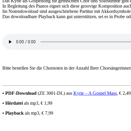
Das Kyrie als Gospelsong für gemischten Chor und Solostimme gibt
In Begleitung des Pianos eignet sich diese groovige Komposition auch
Im Notendownload sind ausgeschriebene Partitur mit Akkordsymbolen 
Das downloadbare Playback kann gut unterstützen, sei es in Probe ode
Bitte bestellen Sie die Chornoten in der Anzahl Ihrer Chorsängerinn
• PDF-Download
(ZE 3001-DL) aus
Kyrie – A Gospel Mass
, € 2,49
• Hördatei
als mp3, € 1,99
• Playback
als mp3, € 7,99