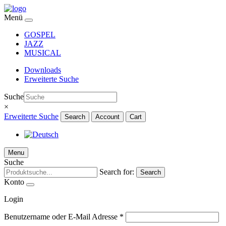
Menü
GOSPEL
JAZZ
MUSICAL
Downloads
Erweiterte Suche
Suche
×
Erweiterte Suche
Search
Account
Cart
Menu
Suche
Search for:
Search
Konto
Login
Benutzername oder E-Mail Adresse
*