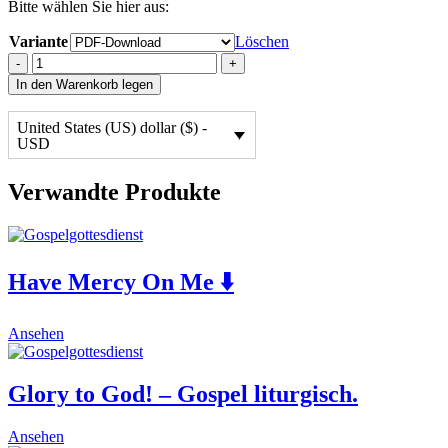
Bitte wählen Sie hier aus:
Variante
Löschen
NEU:
-
+
Kyrie
In den Warenkorb legen
(aus
A
United States (US) dollar ($) -
Gospel
USD
Mass)
⬇️
Verwandte Produkte
quantity
Have Mercy On Me ⬇️
This
Ansehen
product
has
multiple
Glory to God! – Gospel liturgisch.
variants.
The
This
Ansehen
options