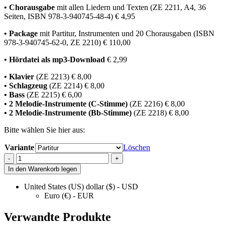
• Chorausgabe
mit allen Liedern und Texten (ZE 2211, A4, 36
Seiten, ISBN 978-3-940745-48-4) € 4,95
• Package
mit Partitur, Instrumenten und 20 Chorausgaben (ISBN
978-3-940745-62-0, ZE 2210) € 110,00
•
Hördatei als mp3-Download
€ 2,99
• Klavier
(ZE 2213) € 8,00
• Schlagzeug
(ZE 2214) € 8,00
• Bass
(ZE 2215) € 6,00
• 2 Melodie-Instrumente (C-Stimme)
(ZE 2216) € 8,00
• 2 Melodie-Instrumente (Bb-Stimme)
(ZE 2218) € 8,00
Bitte wählen Sie hier aus:
Variante
Löschen
König
-
+
David
In den Warenkorb legen
quantity
United States (US) dollar ($) - USD
Euro (€) - EUR
Verwandte Produkte