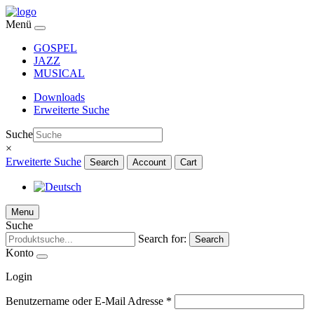
Menü
GOSPEL
JAZZ
MUSICAL
Downloads
Erweiterte Suche
Suche
×
Erweiterte Suche
Search
Account
Cart
Menu
Suche
Search for:
Search
Konto
Login
Benutzername oder E-Mail Adresse
*