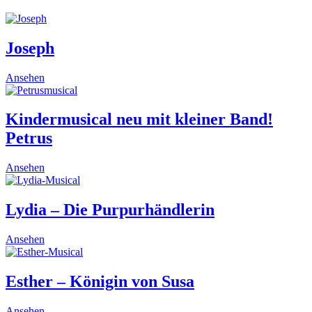
Joseph
This
Ansehen
product
has
multiple
Kindermusical neu mit kleiner Band!
variants.
Petrus
The
options
may
This
Ansehen
be
product
chosen
has
on
multiple
Lydia – Die Purpurhändlerin
the
variants.
product
The
This
Ansehen
page
options
product
may
has
be
multiple
Esther – Königin von Susa
chosen
variants.
on
The
the
This
Ansehen