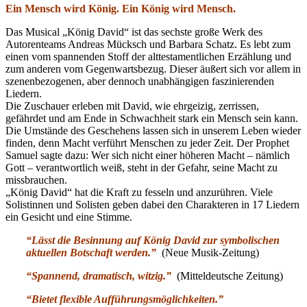
Ein Mensch wird König. Ein König wird Mensch.
Das Musical „König David“ ist das sechste große Werk des
Autorenteams Andreas Mücksch und Barbara Schatz. Es lebt zum
einen vom spannenden Stoff der alttestamentlichen Erzählung und
zum anderen vom Gegenwartsbezug. Dieser äußert sich vor allem in
szenenbezogenen, aber dennoch unabhängigen faszinierenden
Liedern.
Die Zuschauer erleben mit David, wie ehrgeizig, zerrissen,
gefährdet und am Ende in Schwachheit stark ein Mensch sein kann.
Die Umstände des Geschehens lassen sich in unserem Leben wieder
finden, denn Macht verführt Menschen zu jeder Zeit. Der Prophet
Samuel sagte dazu: Wer sich nicht einer höheren Macht – nämlich
Gott – verantwortlich weiß, steht in der Gefahr, seine Macht zu
missbrauchen.
„König David“ hat die Kraft zu fesseln und anzurühren. Viele
Solistinnen und Solisten geben dabei den Charakteren in 17 Liedern
ein Gesicht und eine Stimme.
“Lässt die Besinnung auf König David zur symbolischen
aktuellen Botschaft werden.”
(Neue Musik-Zeitung)
“Spannend, dramatisch, witzig.”
(Mitteldeutsche Zeitung)
“Bietet flexible Aufführungsmöglichkeiten.”